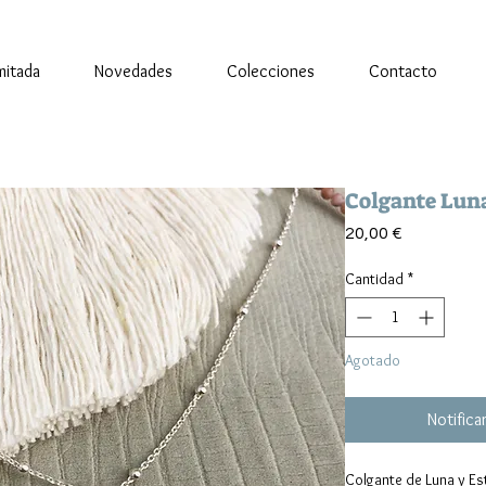
imitada
Novedades
Colecciones
Contacto
Colgante Luna
Precio
20,00 €
Cantidad
*
Agotado
Notificar
Colgante de Luna y Es