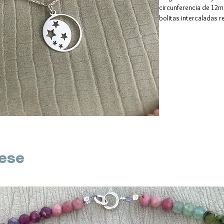
circunferencia de 1
bolitas intercaladas 
cadena supletoria
rese