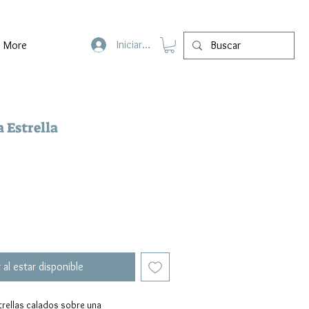
Iniciar sesión
More
 Estrella
 al estar disponible
trellas calados sobre una