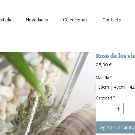
imitada
Novedades
Colecciones
Contacto
Rosa de los vi
Precio
25,00 €
Medida
*
38cm
40cm
42
Cantidad
*
Agregar al carrito