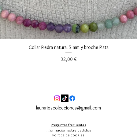
Vista rápida
Collar Piedra natural 5 mm y broche Plata
Precio
32,00 €
laurarioscolecciones@gmail.com
Preguntas frecuentes
Información sobre pedidos
Política de cookies