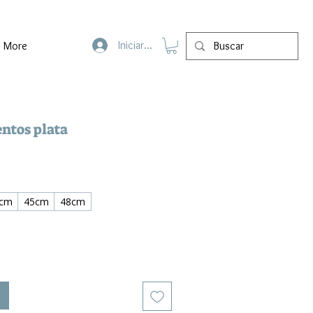
Iniciar sesión
More
entos plata
cm
45cm
48cm