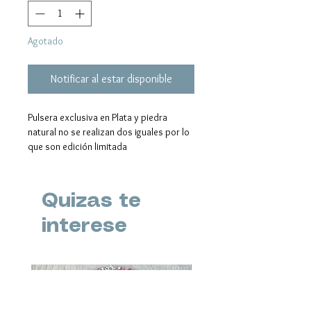
Agotado
Notificar al estar disponible
Pulsera exclusiva en Plata y piedra
natural no se realizan dos iguales por lo
que son edición limitada
Cada piedra y cada color ha sido elegido
exclusivamente para esa conversación
No se pueden realizar 2 iguales
Quizas te
Llevan nudo corredizo de macramé que
permite adaptarla a todas las tallas
interese
Novedad