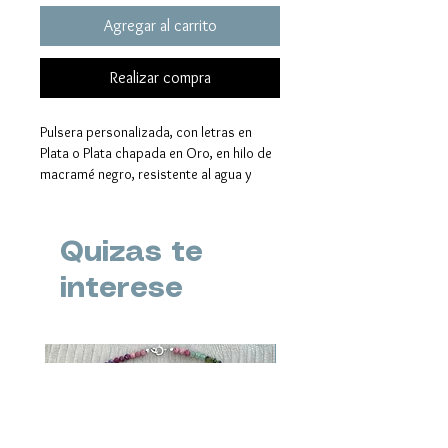
Agregar al carrito
Realizar compra
Pulsera personalizada, con letras en
Plata o Plata chapada en Oro, en hilo de
macramé negro, resistente al agua y
adaptable a todas las medidas con nudo
corredizo.
Puedes personalizarla con tu letra y
Quizas te
elegir diferentes gamas de piedra
- Modelo 1 : Rodocrosita, Amazonita,
interese
Turmalina ,Terahercio
- Modelo 2: Lapislázuli, Amazonita,
Terahercio
Novedad
- Modelo 3: Ágata carneola, Amatista,
Rubí, Olivina
- Modelo 4: Amatista,
Rodocrosita,Amazonita, Olivina , Rubí
- Modelo 5: Amazonita, Lapislázuli, Ágata