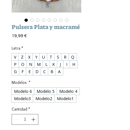
Pulsera Plata y macramé
Precio
19,99 €
Letra
*
V
Z
X
Y
U
T
S
R
Q
P
O
N
M
L
K
J
I
H
G
F
E
D
C
B
A
Modelos
*
Modelo 6
Modelo 5
Modelo 4
Modelo3
Modelo2
Modelo1
Cantidad
*