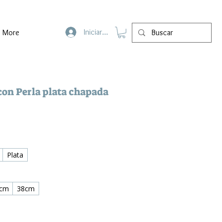
Iniciar sesión
More
 con Perla plata chapada
Plata
cm
38cm