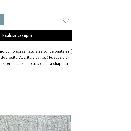
Realizar compra
no con piedras naturales tonos pasteles ( 
docrosita, Azurita y perlas ) Puedes elegir 
 los terminales en plata, o plata chapada 
 tu medida entre 38 y 45cm 
Novedad