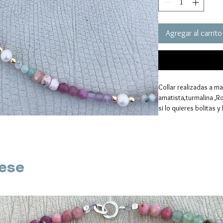
Agregar al carrito
Collar realizadas a ma
amatista,turmalina ,Ro
si lo quieres bolitas y
en Oro. 

Lo hacemos también a
rese